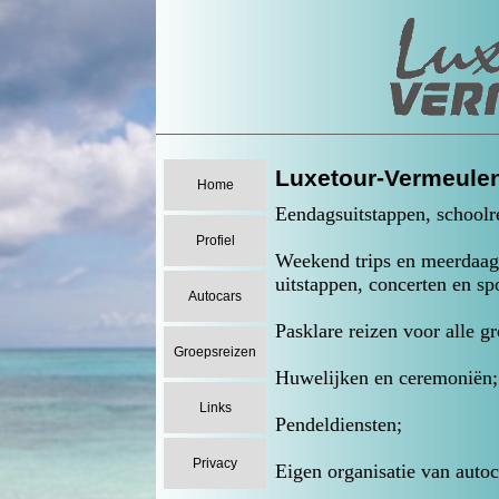
Luxetour-Vermeulen
Home
Eendagsuitstappen, schoolre
Profiel
Weekend trips en meerdaagse
uitstappen, concerten en s
Autocars
Pasklare reizen voor alle g
Groepsreizen
Huwelijken en ceremoniën;
Links
Pendeldiensten;
Privacy
Eigen organisatie van autoc